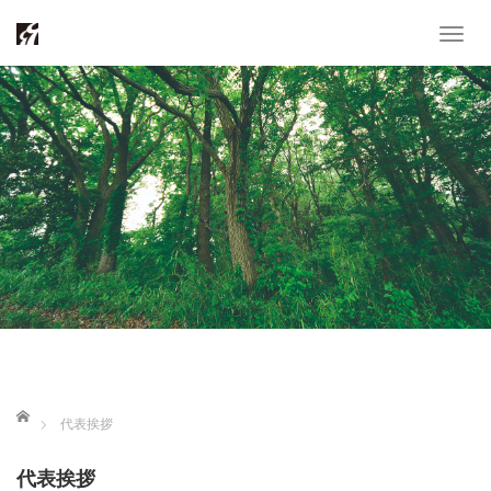
T
o
g
g
l
e
n
a
v
i
g
a
t
ホーム
代表挨拶
i
o
代表挨拶